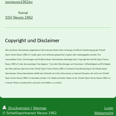
ssvneuss1962ev
Kanal
SSV Neuss 1962
Copyright und
Disclaimer
Alle auf dieser Internetseite angebotenen Informationen dürfen ohne vorherige schriftliche Genehmigung des Schieß-
Sport-Verein Neuss 1962 e.V. weder ganz noch teilweise gespeichert, kopiert oder weitergegeben werden. Die
verwendeten Fotos, Zeichnungen und Grafiken dieser Internetseite unterliegen dem Copyright des Schieß-Sport-Verein
Neuss 1962 e.V oder der jeweiligen Foto-Agentur. Trotz aller Bemühungen um Konsistenz, Vollständigkeit und Richtigkeit
der Informationen übernimmt der Schieß-Sport-Verein Neuss 1962 e.V keinerlei Gewährleistung für die Inhalte dieser
Internetseite. Diese Internetseite enthält eine Vielzahl von Links (Verweisen) zu Internet-Diensten, die nicht vom Schieß-
Sport-Verein Neuss 1962 e.V. betrieben werden. Für Inhalte verlinkter Seiten ist der Schieß-Sport-Verein Neuss 1962 e.V.
in keiner Weise verantwortlich und auch nicht haftbar zu machen.
Druckversion
|
Sitemap
Login
© Schießsportverein Neuss 1962
Webansicht