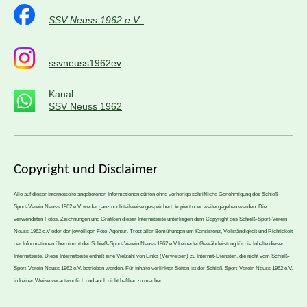
SSV Neuss 1962 e.V.
ssvneuss1962ev
Kanal
SSV Neuss 1962
Copyright und
Disclaimer
Alle auf dieser Internetseite angebotenen Informationen dürfen ohne vorherige schriftliche Genehmigung des Schieß-
Sport-Verein Neuss 1962 e.V. weder ganz noch teilweise gespeichert, kopiert oder weitergegeben werden. Die
verwendeten Fotos, Zeichnungen und Grafiken dieser Internetseite unterliegen dem Copyright des Schieß-Sport-Verein
Neuss 1962 e.V oder der jeweiligen Foto-Agentur. Trotz aller Bemühungen um Konsistenz, Vollständigkeit und Richtigkeit
der Informationen übernimmt der Schieß-Sport-Verein Neuss 1962 e.V keinerlei Gewährleistung für die Inhalte dieser
Internetseite. Diese Internetseite enthält eine Vielzahl von Links (Verweisen) zu Internet-Diensten, die nicht vom Schieß-
Sport-Verein Neuss 1962 e.V. betrieben werden. Für Inhalte verlinkter Seiten ist der Schieß-Sport-Verein Neuss 1962 e.V.
in keiner Weise verantwortlich und auch nicht haftbar zu machen.